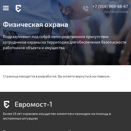
Перейти
+7 (918) 969-88-87
к
основному
содержанию
Физическая охрана
Подразумевает под собой непосредственное присутствие
сотрудников охраны на территории для обеспечения безопасности
работников объекта и имущества
Страница находится в разработке. Вы можете вернуться на
главную
.
Евромост-1
Более 15 лет охраняем имущество клиентов и приходим на помощь в
экстренных ситуациях