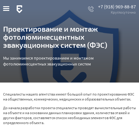
Перейти
+7 (918) 969-88-87
к
основному
содержанию
Проектирование и монтаж
фотолюминесцентных
эвакуационных систем (ФЭС)
Мы занимаемся проектированием и монтажом
фотолюминесцентных эвакуационных систем
Специалисты нашего агентства имеют большой опыт по проектированию ФЭС
на общественных, коммерческих, медицинских и образовательных объектах.
До начала разработки проекта специалисты проводят вычислительные работы
на объекте и на основании данных планировки здания, количества этажей и
других факторов, составляется список необходимых элементов ФЭС для
определенного объекта.